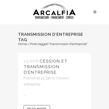
TRANSMISSION D’ENTREPRISE
TAG
Home
>
Posts tagged "transmission d’entreprise"
23 AVR
CESSION ET
TRANSMISSION
D’ENTREPRISE
Posted at 15:34h
in
Cession
entreprise
...